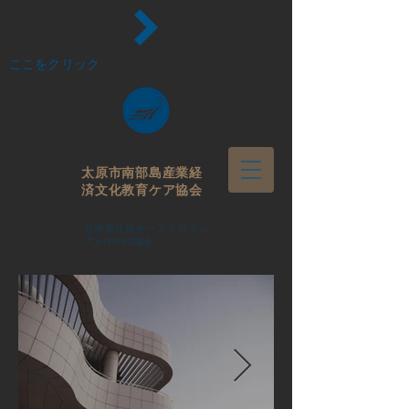
ここをクリック
太原市南部島産業経
済
文化教育ケア協会
台湾原住民オーストロネシ
ア人IECEC協会