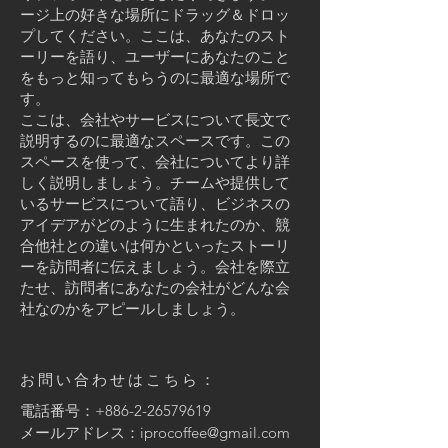
ージ上の好きな場所にドラッグ＆ドロッ
プしてください。ここは、あなたのスト
ーリーを語り、ユーザーにあなたのこと
をもっと知ってもらうのに最適な場所で
す。
ここは、会社やサービスについて長文で
説明するのに最適なスペースです。この
スペースを使って、会社についてより詳
しく説明しましょう。チームや提供して
いるサービスについて語り、ビジネスの
アイデアがどのように生まれたのか、競
合他社との違いは何かといったストーリ
ーを訪問者に伝えましょう。会社を際立
たせ、訪問者にあなたの会社がどんな会
社なのかをアピールしましょう。
お問い合わせはこちら：
電話番号：+886-2-26579619
メールアドレス：
iprocoffee@gmail.com