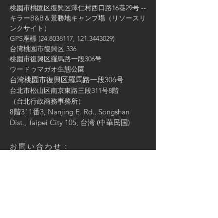
桃園市桃園区復興区澤仁村西口路16巷29号 --
キラーB&B＆景勝地キャンプ場（リソースリ
ンクサイト）
GPS座標
(24.8038117
,
121.3443029)
台湾桃園市復興区 336
桃園市復興区羅馬路一段306号
ウードゥマガオ生態公園
台湾桃園市復興区羅馬路一段306号
台北市松山区南京東路三段311号8階
（台北行政商務事務所）
8階311番3, Nanjing E. Rd., Songshan
Dist., Taipei City 105, 台湾 (中華民国)
お問い合わせ：
あなたの名前を入力してください
メールアドレスを入力