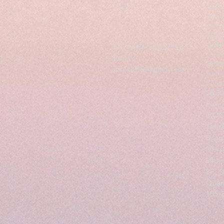
TÔI:
Quận 
Taoyua
(Liên 
GPS (
Quận 
ĐT: + 886-2-26579619
Loan 
Email:
Số 30
iprocoffee@gmail.com
Fuxin
Công 
Số 3
Fuxin
(ROC
Tầng 
Đông,
(Văn 
Bắc)
8F., 
Quận
105,