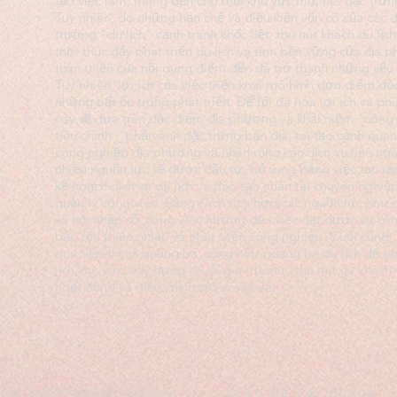
tạo việc làm, mang đến cho mỗi khu vực một nét đặc trưng
Tuy nhiên, do những hạn chế và điều kiện vốn có của các 
trường "du lịch" cạnh tranh khốc liệt, thu hút khách du lị
thời thúc đẩy phát triển du lịch và tính bền vững của địa
thân thiện của nội dung điểm đến đã trở thành những yếu 
Tuy nhiên, lợi ích của việc triển khai mô hình đơn điểm đ
những bất ổn trong phát triển. Để tối đa hóa lợi ích và ph
này sẽ dựa trên đặc điểm địa phương và khái niệm "công 
tiêu chính: "phản ánh đặc trưng bản địa, tái tạo cảnh qua
công nghiệp địa phương và nhân rộng các dịch vụ liên ngà
nhiều nguồn lực sẽ được đầu tư, bổ sung bằng việc tạo l
kế hoạch dịch vụ du lịch và đào tạo nhân tài chuyên nghi
quản lý công viên. Bằng cách tích hợp các nguồn lực như c
và hội nhập số, công viên hướng đến việc đạt được sự câ
bảo tồn thiên nhiên và phát triển công nghiệp. Cuối cùng
qua tiếp thị và quảng bá, cũng như quảng bá du lịch để 
lịch khu vực, xây dựng chuỗi giá trị xanh, thu hút du khách
hoạt động và điều chỉnh của công viên.
Liên hệ với chúng
, Ngõ 16, Đường Xikou, Làng Zeren,