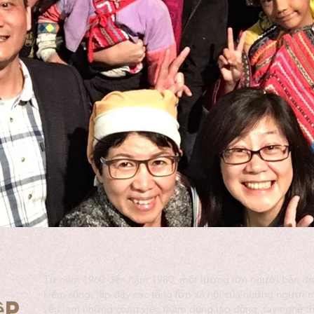
Từ năm 1960 đến năm 1980, một lượng lớn người bản địa
kiếm sống, lấp đầy các tầng lớp xã hội của những người n
ệp
yếu làm những công việc thâm dụng lao động, tay nghề thấ