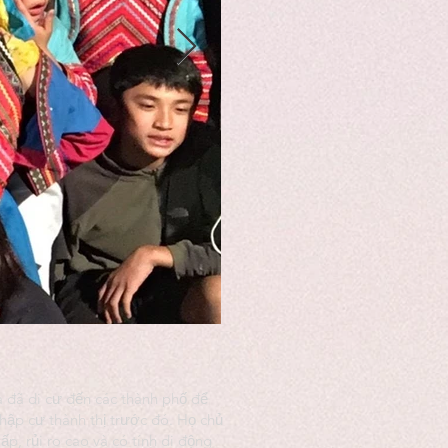
 đã di cư đến các thành phố để
hập cư thành thị trước đó. Họ chủ
p, rủi ro cao và có tính di động