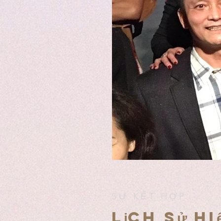
SỰ KẾT HỢP
Lịch sử hi