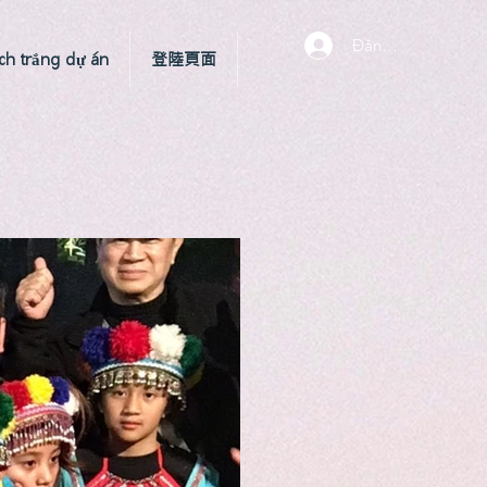
Đăng nhập
ch trắng dự án
登陸頁面