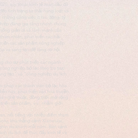
20, suy thoái kinh tế toàn cầu đã
đến tình trạng sa thải hàng loạt và
 những công việc ít lao động, tỷ
nghiệp đang gia tăng nhanh chóng
i sống giản dị và lành mạnh của
iên nhiên, phát triển các trải
t triển các sản phẩm nông nghiệp
óa và sáng tạo để tăng cơ hội
ng cho sự phát triển các ngành
 công nghiệp bộ lạc theo ba trục
áng tạo" và "công nghiệp du lịch
ho phép các thành viên bộ lạc hòa
iễn này, phát triển văn hóa truyền
hóa nghệ thuật, đồng thời mở rộng
triển sản phẩm, v.v., nhằm giới
an, nổi tiếng với nhiều điểm tham
ofu, khu thắng cảnh Xiaowulai,
nghìn du khách mỗi năm. Bên cạnh
h du lịch để thúc đẩy kinh tế và