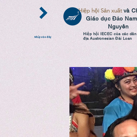
Hiệp hội Sản xuất
và C
Giáo dục
Đảo Nam
Nguyên
Hiệp hội IECEC của các dân
Nhấp vào đây
địa Austronesian Đài Loan