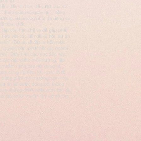
 riêng.
điểm đến du lịch, để vượt qua môi
ch "tham quan và quay lại", đồng
 phương, sự phong phú, đa dạng và
tố then chốt.
ộc lập còn hạn chế và dễ gặp phải
ù hợp với các vấn đề xã hội, dự án
viên". Dự án sẽ đặt ra bốn mục
n nguyên bản, phục hồi các ngành
nh". Dựa trên các mục tiêu này,
ập các đặc điểm môi trường, lập
ệp, nhằm nâng cao nội dung và
ụm công nghiệp, lợi ích kinh tế
n bằng giữa môi trường, văn hóa,
, dự án sẽ được đóng gói thông
tạo ra những điểm nhấn mới cho du
 và tạo ra lợi nhuận làm cơ sở cho