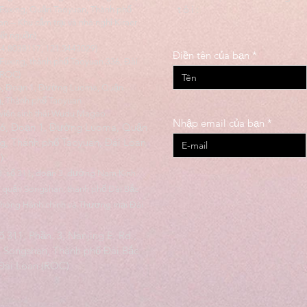
tôi:
Fuxing, Quận Taoyuan, Thành phố
n -- Khu cắm trại và nhà nghỉ Kiraer
kết nguồn)
24.8038117, 121.3443029)
Điền tên của bạn
Fuxing, thành phố Taoyuan 336, Đài
(ROC)
6, Đoạn 1, Đường Luoma, Quận
g, Thành phố Taoyuan
viên sinh thái Wudu Magao
Nhập email của bạn
06, Đoạn 1, Đường Luoma, Quận
g, Thành phố Taoyuan, Đài Loan
)
8, số 311, đoạn 3, đường Nam Kinh
 quận Songshan, thành phố Đài Bắc
phòng Hành chính và Thương mại Đài
Số 311, Phần. 3, Nanjing E. Rd.,
 Songshan, Thành phố Đài Bắc
 Đài Loan (ROC)