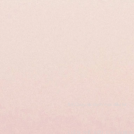
&lt;Quay lại danh mục đầu tư
LIÊN HỆ VỚI CHÚNG
Số 29