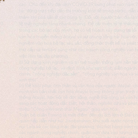
cao. Cho đến khi đại dịch COVID-19 bùng phát vào năm 20
tác động trực tiếp đến thị trường kinh tế trong nước, dẫn 
thậm chí phá sản ở các công ty. Đối với người bản địa làm
20
lệ thất nghiệp tăng nhanh chóng. Để cải thiện tỷ lệ thất 
trong các bộ lạc của mình, họ có kế hoạch xây dựng lại lố
văn hóa truyền thống Atayal và sự chung sống hài hòa với th
nghiệm văn hóa bộ lạc sâu sắc, đồng thời thiết kế và phá
thứ cấp và tertiary cũng như các ngành công nghiệp văn h
việc làm tại địa phương.
(I) Sử dụng kinh nghiệm và trí tuệ truyền thống làm nền tả
công nghiệp bộ lạc, và định hình khu vực trình diễn ngành
chính: "nông nghiệp đặc sản", "công nghiệp văn hóa và s
sinh thái".
(ii) Để khôi phục tinh thần và văn hóa của người Atayal, c
mình vào bản chất văn hóa Atayal trong không gian trình d
thống Atayal, học hỏi về đời sống, nghề thủ công và văn 
sang các hoạt động đặc biệt, hội thảo, nghiên cứu và phát 
thiệu "Công viên sinh thái Magau" giàu văn hóa.
Toàn bộ quận Fuxing là một điểm đến du lịch lớn ở Đài Lo
quan hấp dẫn như núi Jiaobanshan, khu suối nước nóng Lu
núi Lala và các làng mạc địa phương, thu hút hàng trăm 
các ngành công nghiệp chính, quận còn dựa vào lượng khác