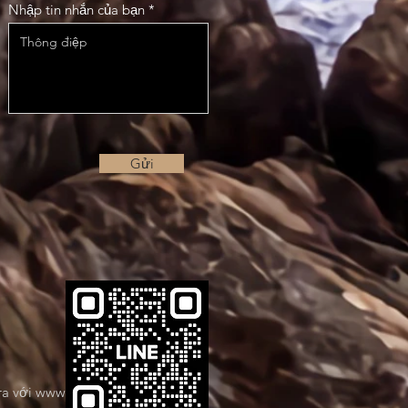
Nhập tin nhắn của bạn
Gửi
ra với
www.tiapieca.com