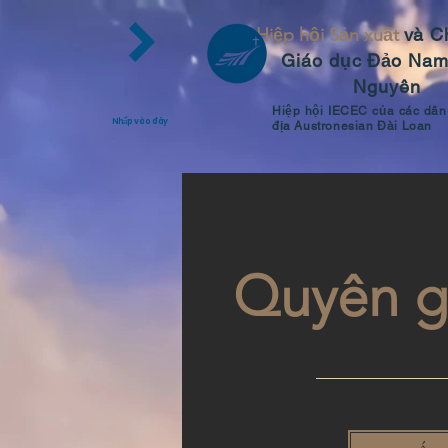
Hiệp hội Sản xuất
và C
Giáo dục
Đảo Nam
Nguyên
Hiệp hội IECEC của các dân
Nhấp vào đây
địa Austronesian Đài Loan
Quyên g