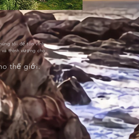
úng tôi để tôn vinh
i và thịnh vượng cho
o thế giới.