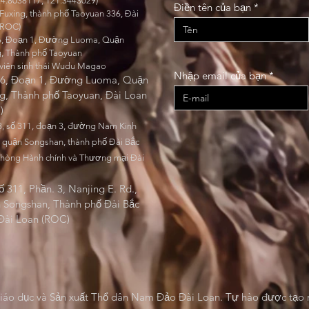
24.8038117, 121.3443029)
Điền tên của bạn
Fuxing, thành phố Taoyuan 336, Đài
(ROC)
6, Đoạn 1, Đường Luoma, Quận
g, Thành phố Taoyuan
viên sinh thái Wudu Magao
Nhập email của bạn
06, Đoạn 1, Đường Luoma, Quận
g, Thành phố Taoyuan, Đài Loan
)
8, số 311, đoạn 3, đường Nam Kinh
 quận Songshan, thành phố Đài Bắc
phòng Hành chính và Thương mại Đài
Số 311, Phần. 3, Nanjing E. Rd.,
 Songshan, Thành phố Đài Bắc
 Đài Loan (ROC)
iáo dục và Sản xuất Thổ dân Nam Đảo Đài Loan. Tự hào được tạo 