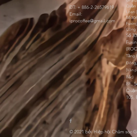
GPS (
Quận 
ĐT: + 886-2-26579619
Loan 
Email:
Số 30
iprocoffee@gmail.com
Fuxin
Công 
Số 3
Fuxin
(ROC
Tầng 
Đông,
(Văn 
Bắc)
8F., 
Quận
105,
© 2021 bởi Hiệp hội Chăm sóc G