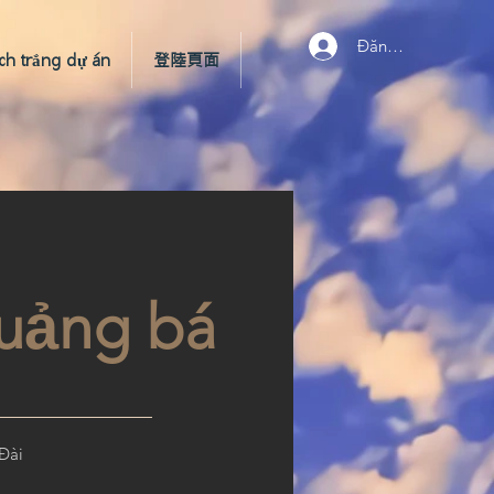
Đăng nhập
ch trắng dự án
登陸頁面
quảng bá
Đài