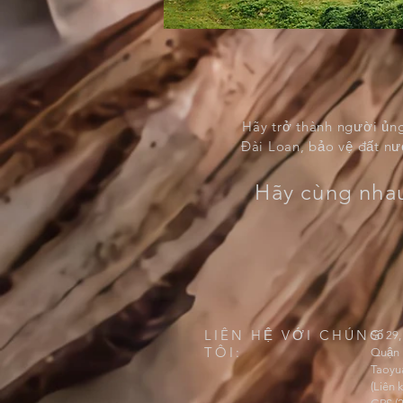
Hãy trở thành người ủng
Đài Loan, bảo vệ đất nư
Hãy cùng nhau
LIÊN HỆ VỚI CHÚNG
Số 29
TÔI:
Quận 
Taoyua
(Liên 