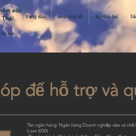
hăm sóc
trang đầu
về chúng tôi
Bộ Hiệp hội
Sá
 Thái
 tộc bản
óp để hỗ trợ và 
Tên ngân hàng: Ngân hàng Doanh nghiệp vừa và nhỏ 
Loan (050)