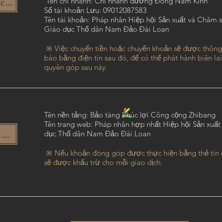
​
Tên chi nhánh: Chi nhánh đường Đông Nam Kinh
 chung
Số tài khoản Lưu: 09012087583
Tên tài khoản: Pháp nhân Hiệp hội Sản xuất và Chăm 
Giáo dục Thổ dân Nam Đảo Đài Loan
​
※ Việc chuyển tiền hoặc chuyển khoản sẽ được thông
báo bằng điện tín sau đó, để có thể phát hành biên lai
quyên góp sau này.
Tên nền tảng: Bảo tàng Phúc lợi Công cộng Zhibang
Tên trang web: Pháp nhân hợp nhất Hiệp hội Sản xuấ
cho trực tuyến
dục Thổ dân Nam Đảo Đài Loan
​
※ Nếu khoản đóng góp được thực hiện bằng thẻ tín d
sẽ được khấu trừ cho mỗi giao dịch.