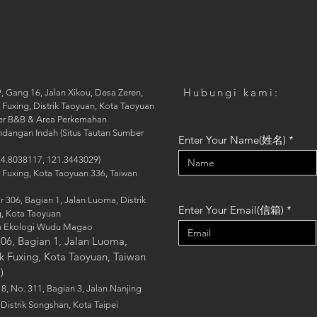
Hubungi kami:
, Gang 16, Jalan Xikou, Desa Zeren,
k Fuxing, Distrik Taoyuan, Kota Taoyuan
raer B&B & Area Perkemahan
dangan Indah (Situs Tautan Sumber
Enter Your Name(姓名)
24.8038117, 121.3443029)
k Fuxing, Kota Taoyuan 336, Taiwan
306, Bagian 1, Jalan Luoma, Distrik
Enter Your Email(信箱)
g, Kota Taoyuan
 Ekologi Wudu Magao
06, Bagian 1, Jalan Luoma,
ik Fuxing, Kota Taoyuan, Taiwan
)
 8, No. 311, Bagian 3, Jalan Nanjing
 Distrik Songshan, Kota Taipei