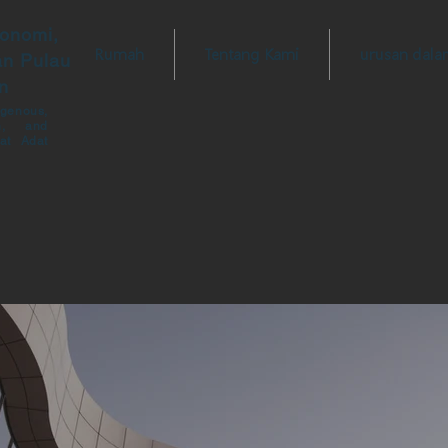
konomi,
Rumah
Tentang Kami
urusan dalam
an Pulau
n
enous,
n, and
at Adat