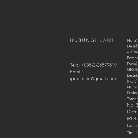
HUBUNGI KAMI:
No. 29
Distri
-- Ki
Peman
Daya)
Telp: +886-2-26579619
GPS (
Email:
Distri
iprocoffee@gmail.com
(ROC)
Nomor 
Fuxin
Taman
No. 3
Distr
(ROC
Lantai
Timur,