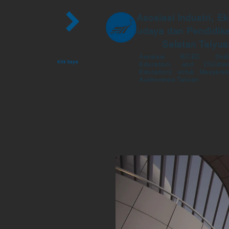
Asosiasi
Industri, E
Budaya dan Pendidik
Selatan Taiyua
Asosiasi IECEC (Indig
Klik Saya
Education, and Childre
Education) untuk Masyarak
Austronesia Taiwan