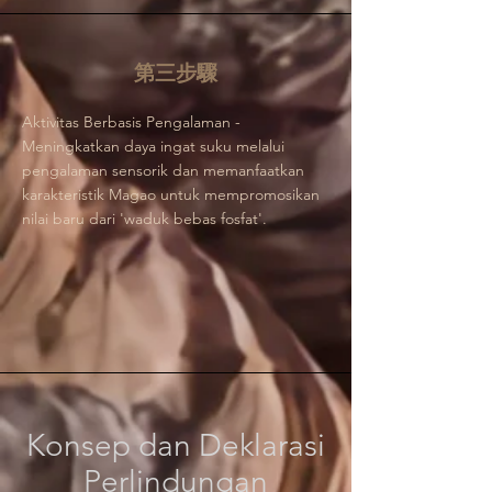
第三步驟
Aktivitas Berbasis Pengalaman -
Meningkatkan daya ingat suku melalui
pengalaman sensorik dan memanfaatkan
karakteristik Magao untuk mempromosikan
nilai baru dari 'waduk bebas fosfat'.
Konsep dan Deklarasi
Perlindungan