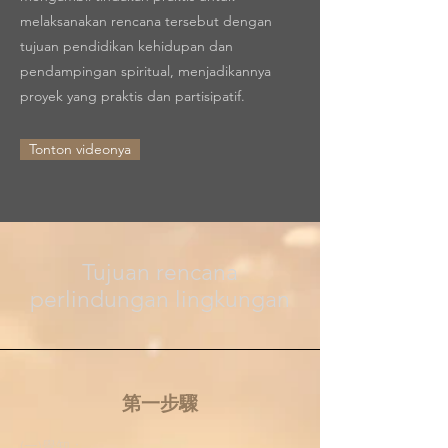
melaksanakan rencana tersebut dengan
tujuan pendidikan kehidupan dan
pendampingan spiritual, menjadikannya
proyek yang praktis dan partisipatif.
Tonton videonya
Tujuan rencana
perlindungan lingkungan
​第一步驟
(一)覺知：