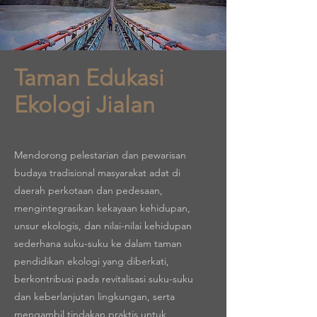
Taman Edukasi
Ekologi Jialan
Mendorong pelestarian dan pewarisan
budaya tradisional masyarakat adat di
daerah perkotaan dan pedesaan,
mengintegrasikan kekayaan kehidupan,
unsur ekologis, dan nilai-nilai kehidupan
sederhana suku-suku ke dalam taman
pendidikan ekologi yang diberkati,
berkontribusi pada revitalisasi suku-suku
dan keberlanjutan lingkungan, serta
mengambil tindakan praktis untuk