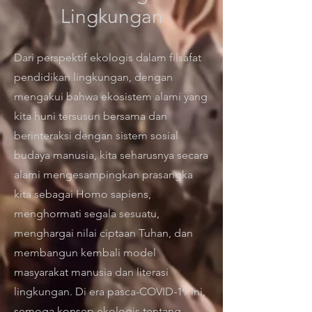
Lingkungan
Dari perspektif ekologis dalam filsafat
pendidikan lingkungan, dengan
mengakui bahwa ekosistem alami yang
kita huni tersusun bersama dan
berinteraksi dengan sistem sosial
budaya manusia, kita seharusnya secara
alami mengesampingkan prasangka
kita sebagai Homo sapiens,
menghormati segala sesuatu,
menghargai nilai ciptaan Tuhan, dan
membangun kembali model
masyarakat manusia dan literasi
lingkungan. Di era pasca-COVID-19 ini,
semoga konsep ekologis tentang