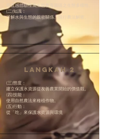
用五感體驗佳嵐生態教育園區之生態多樣性。
(二)知識：
了解水與生態的親密關係、現行農法解密。
Langkah 2
(三)態度：
建立保護水資源從友善農業開始的價值觀。
(四)技能：
使用自然農法來種植作物。
(五)行動：
從「吃」來保護水資源與環境