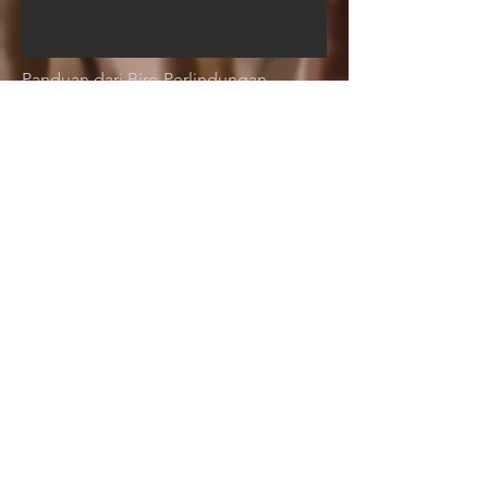
Panduan dari Biro Perlindungan
Lingkungan Pemerintah Kota Taoyuan
HUBUNGI KAMI:
Telp:
+886-2-26579619
Email:
iprocoffee@gmail.com
No. 29, Gang 16, Jalan Xikou, Desa Zeren,
Distrik Fuxing, Distrik Taoyuan, Kota Taoyuan
-- Kiraer B&B & Area Perkemahan
Pemandangan Indah (Situs Tautan Sumber
Daya)
GPS
(24.8038117
,
121.3443029)
Distrik Fuxing, Kota Taoyuan 336, Taiwan
(ROC)
Nomor 306, Bagian 1, Jalan Luoma, Distrik
Fuxing, Kota Taoyuan
Taman Ekologi Wudu Magao