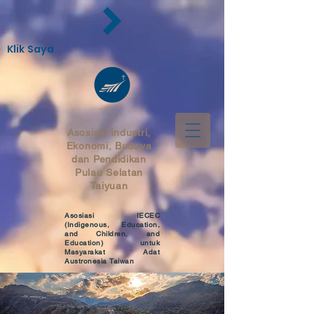
Klik Saya
Asosiasi
Industri,
Ekonomi, Budaya
dan Pendidikan
Pulau Selatan
Taiyuan
Asosiasi IECEC
(Indigenous, Education,
and Children, and
Education) untuk
Masyarakat Adat
Austronesia Taiwan