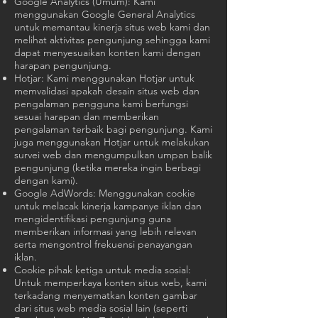
Google Analytics (Umum): Kami
menggunakan Google General Analytics
untuk memantau kinerja situs web kami dan
melihat aktivitas pengunjung sehingga kami
dapat menyesuaikan konten kami dengan
harapan pengunjung.
Hotjar: Kami menggunakan Hotjar untuk
memvalidasi apakah desain situs web dan
pengalaman pengguna kami berfungsi
sesuai harapan dan memberikan
pengalaman terbaik bagi pengunjung. Kami
juga menggunakan Hotjar untuk melakukan
survei web dan mengumpulkan umpan balik
pengunjung (ketika mereka ingin berbagi
dengan kami).
Google AdWords: Menggunakan cookie
untuk melacak kinerja kampanye iklan dan
mengidentifikasi pengunjung guna
memberikan informasi yang lebih relevan
serta mengontrol frekuensi penayangan
iklan.
Cookie pihak ketiga untuk media sosial:
Untuk memperkaya konten situs web, kami
terkadang menyematkan konten gambar
dari situs web media sosial lain (seperti