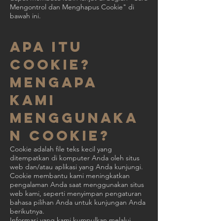
Mengontrol dan Menghapus Cookie" di
bawah ini.
Apa itu
cookie?
Mengapa
kami
menggunaka
n cookie?
Cookie adalah file teks kecil yang
ditempatkan di komputer Anda oleh situs
web dan/atau aplikasi yang Anda kunjungi.
Cookie membantu kami meningkatkan
pengalaman Anda saat menggunakan situs
web kami, seperti menyimpan pengaturan
bahasa pilihan Anda untuk kunjungan Anda
berikutnya.
Informasi yang kami kumpulkan melalui