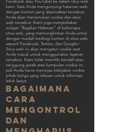
Facebook atau YouTube) ke dalam situs web
kami. Saat Anda mengunjungi halaman web
dengan konten yang disematkan tersebut,
Anda akan menemukan cookie dari situs
web tersebut. Kami juga menyediakan
widget "Bagikan Halaman" di beberapa
situs web, yang memungkinkan Anda untuk
dengan mudah berbagi konten di situs web
seperti Facebook, Twitter, dan Google+.
Situs web ini akan mengatur cookie saat
Anda masuk untuk menggunakan layanan
tersebut. Kami tidak memiliki kendali atau
tanggung jawab atas kumpulan cookie ini,
jadi Anda harus meninjau kebijakan cookie
pihak ketiga yang relevan untuk informasi
lebih lanjut.
Bagaimana
cara
mengontrol
dan
menghapus