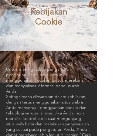
Kebijakan
Cookie
Untuk meningkatkan pengalaman
pengguna Anda, situs web ini
menggunakan "cookie" untuk merekam
dan mengakses informasi penelusuran
Anda.
Sebagaimana dinyatakan dalam kebijakan,
dengan terus menggunakan situs web ini,
Anda menyetujui penggunaan cookie dan
teknologi serupa lainnya. Jika Anda ingin
memiliki kontrol lebih saat mengunjungi
situs web kami dan melakukan penyesuaian
yang sesuai pada pengaturan Anda, Anda
dapat membaca lebih lanjut di bagian "Cara