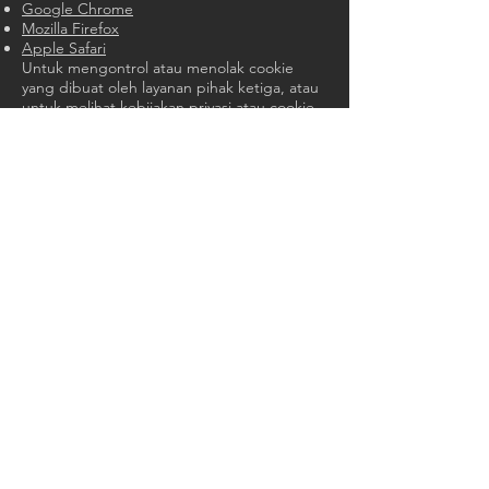
Google Chrome
Mozilla Firefox
Apple Safari
Untuk mengontrol atau menolak cookie
yang dibuat oleh layanan pihak ketiga, atau
untuk melihat kebijakan privasi atau cookie
mereka, Anda dapat mengakses konten
yang relevan secara langsung melalui tautan
berikut.
Microsoft
Google Analytics
Google AdWords
Jika Anda mengakses situs web ini melalui
perangkat seluler, seperti ponsel pintar atau
tablet, silakan merujuk ke petunjuk
produsen perangkat tentang cara
mengelola cookie.
HUBUNGI KAMI:
Telp:
+886-2-26579619
Email:
iprocoffee@gmail.com
No. 29, Gang 16, Jalan Xikou, Desa Zeren,