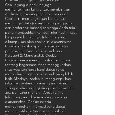
situs web mungkin tidak tersedia.
Cookie yang diperlukan juga
memungkinkan kami untuk memberikan
Anda pengalaman yang lebih personal.
Cookie ini memungkinkan kami untuk
mengingat data (seperti nama pengguna
dan preferensi bahasa) sehingga Anda tidak
perlu memasukkan kembali informasi ini saat
kunjungan berikutnya. Informasi yang
dikumpulkan oleh cookie ini dianonimkan.
Cookie ini tidak dapat melacak aktivitas
penjelajahan Anda di situs web lain.
Kategori 2: Menganalisis Cookie
Cookie kinerja mengumpulkan informasi
tentang bagaimana Anda menggunakan
situs web sehingga kami dapat terus
menyediakan layanan situs web yang lebih
baik. Misalnya, cookie ini mengumpulkan
informasi tentang halaman yang paling
sering Anda kunjungi dan pesan kesalahan
apa pun yang mungkin Anda terima.
Informasi yang diterima oleh cookie ini
dianonimkan. Cookie ini tidak
mengumpulkan informasi yang dapat
mengidentifikasi Anda secara pribadi.