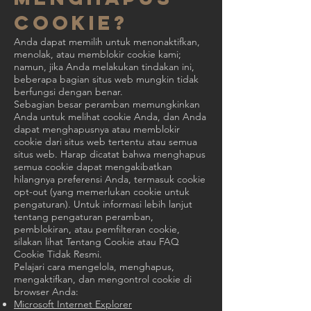
cookie?
Anda dapat memilih untuk menonaktifkan,
menolak, atau memblokir cookie kami;
namun, jika Anda melakukan tindakan ini,
beberapa bagian situs web mungkin tidak
berfungsi dengan benar.
Sebagian besar peramban memungkinkan
Anda untuk melihat cookie Anda, dan Anda
dapat menghapusnya atau memblokir
cookie dari situs web tertentu atau semua
situs web. Harap dicatat bahwa menghapus
semua cookie dapat mengakibatkan
hilangnya preferensi Anda, termasuk cookie
opt-out (yang memerlukan cookie untuk
pengaturan). Untuk informasi lebih lanjut
tentang pengaturan peramban,
pemblokiran, atau pemfilteran cookie,
silakan lihat Tentang Cookie atau FAQ
Cookie Tidak Resmi.
Pelajari cara mengelola, menghapus,
mengaktifkan, dan mengontrol cookie di
browser Anda:
Microsoft Internet Explorer