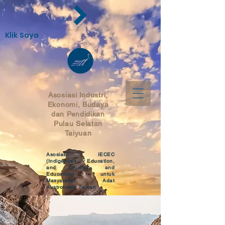
Klik Saya
Asosiasi
Industri,
Ekonomi, Budaya
dan Pendidikan
Pulau Selatan
Taiyuan
Asosiasi IECEC
(Indigenous, Education,
and Children, and
Education) untuk
Masyarakat Adat
Austronesia Taiwan