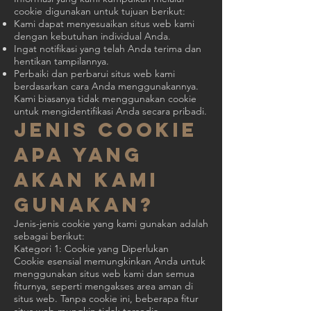
cookie digunakan untuk tujuan berikut:
Kami dapat menyesuaikan situs web kami
dengan kebutuhan individual Anda.
Ingat notifikasi yang telah Anda terima dan
hentikan tampilannya.
Perbaiki dan perbarui situs web kami
berdasarkan cara Anda menggunakannya.
Kami biasanya tidak menggunakan cookie
untuk mengidentifikasi Anda secara pribadi.
Jenis cookie
apa yang
akan kami
gunakan?
Jenis-jenis cookie yang kami gunakan adalah
sebagai berikut:
Kategori 1: Cookie yang Diperlukan
Cookie esensial memungkinkan Anda untuk
menggunakan situs web kami dan semua
fiturnya, seperti mengakses area aman di
situs web. Tanpa cookie ini, beberapa fitur