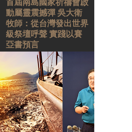
首屆南島國家祈禱會啟
動屬靈震撼彈 吳大衛
牧師：從台灣發出世界
級祭壇呼聲 實踐以賽
亞書預言