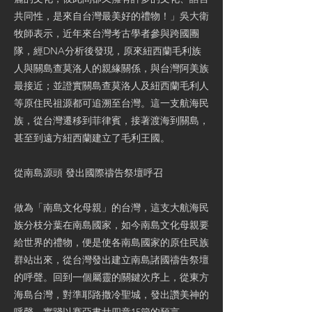
共同性，是來自台灣最美好的禮物！」吳大衛
牧師表示，近年來台灣考古學者參與跨國團
隊，經DNA分析後發現，原來紐西蘭毛利族
人與關島查莫洛人的親緣關係，與台灣阿美族
最接近；並證實關島查莫洛人及紐西蘭毛利人
等原住民祖源都可追溯至台灣。這一支航海民
族，從台灣遷移到菲律賓，接著渡海到關島，
甚至到遠方紐西蘭建立了毛利王國。
從南島源頭 發出國際禱告祭壇呼召
做為「南島文化母親」的台灣，這支大航海民
族分枝分葉在南島國家，如今南島文化母親要
給世界的禮物，便是使各南島國家的原住民族
群站出來，從台灣發出建立南島諸國禱告祭壇
的呼聲。回到一個屬靈的關鍵次序上，從東方
海島台灣，對準耶路撒冷聖城，發出讚美神的