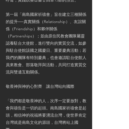
呼聲，實踐以賽亞書廿四章15節的預言。
第一屆「南島國家祈禱會」旨在建立三種關係
的提升──真實關係（Relationship）、友誼關
係（Friendship）和夥伴關係
（Partnerships）；並由原住民教會團隊屬靈
認養駐台大使館，進行雙向的實質交流，如參
與駐台使館該國之國慶日、重要慶典活動；若
我們的團隊有特別慶典，也會邀請駐台使館人
員來教會、部落敬拜與活動，共同打造實質交
流與雙邊互動關係。
敬畏神與神的心對齊 讓台灣站向國際
「我們都是敬畏神的人，次序一定要放對，教
會與禱告是一切的起頭。南島國家祈禱會是起
頭，相信神的祝福將要湧流台灣，使世界肯定
台灣就是南島文化的源頭，台灣將站上國