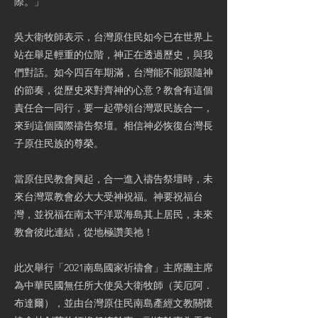
際。」
吳大衛牧師表示，台灣原住民如今已在世界上
站在舉足輕重的位階，神正在透過歷史，與我
們對話。如今四百年期滿，台灣能不能跟隨神
的節奏，從歷史來對齊神的心意？教會有這個
責任合一同行，要一起帶領台灣眾民族合一，
來到這個國際禱告祭壇。相信神必恢復台灣長
子原住民族的尊榮。
當原住民教會興起，合一進入禱告祭壇時，未
來台灣眾教會必大大受神祝福。神要祝福台
灣，並祝福在南太平洋眾海島其上居民，未來
教會彼此連結，從地極讚美祂！
此次舉行「2021南島國家祈禱會」主席團主席
為中華民國無任所大使吳大衛牧師（芙厄阿．
布達爾），並由台灣原住民南島產經文教關懷