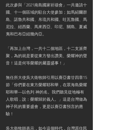
此次參與「2021南島國家祈禱會」一共邀請十
國、十一個區域的駐台大使參加；如馬紹爾群
島、諾魯共和國、帛琉共和國、吐瓦魯國、馬
尼拉、紐西蘭、馬來西亞、印尼、關島、夏威
夷和巴布亞紐幾內亞。
「再加上台灣，一共十二個地區，十二支派齊
聚，為的就是要從東方發出讚美、榮耀神的聲
音！這是何等榮耀的屬靈盛事！」
無任所大使吳大衛牧師引用以賽亞書廿四章15
節「你們要在東方榮耀耶和華，在眾海島榮耀
耶和華—以色列 神的名。我們聽見從地極有
人歌唱，說：榮耀歸於義人。」這是台灣做為
神子民的重要盛會，更是以賽亞書預言的應
驗！
吳大衛牧師表示，如今這個時代，台灣原住民