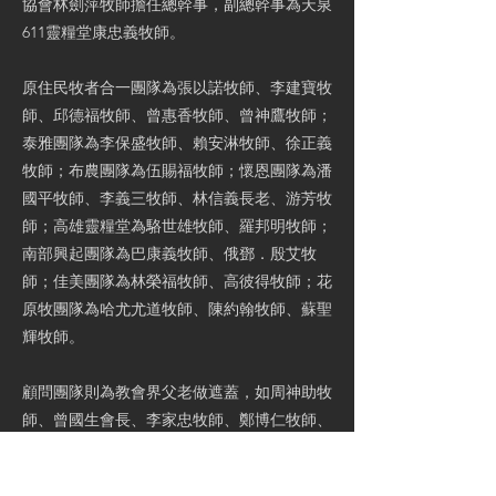
協會林劍萍牧師擔任總幹事，副總幹事為天泉
611靈糧堂康忠義牧師。
原住民牧者合一團隊為張以諾牧師、李建寶牧
師、邱德福牧師、曾惠香牧師、曾神鷹牧師；
泰雅團隊為李保盛牧師、賴安淋牧師、徐正義
牧師；布農團隊為伍賜福牧師；懷恩團隊為潘
國平牧師、李義三牧師、林信義長老、游芳牧
師；高雄靈糧堂為駱世雄牧師、羅邦明牧師；
南部興起團隊為巴康義牧師、俄鄧．殷艾牧
師；佳美團隊為林榮福牧師、高彼得牧師；花
原牧團隊為哈尤尤道牧師、陳約翰牧師、蘇聖
輝牧師。
顧問團隊則為教會界父老做遮蓋，如周神助牧
師、曾國生會長、李家忠牧師、鄭博仁牧師、
陳見岳牧師、謝來興牧師、蔡安祿牧師、陳榮
敏牧師、黃敏吉牧師、鄭耀宗牧師。