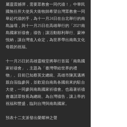
屬靈震撼彈，需要眾教會一同代禱！」中華民
國無任所大使吳大衛牧師希望台灣眾教會一同
舉起代禱的手，為十一月24日在台北舉行的南
島論壇，與十一月25日在高雄舉行的「2021南
島國家祈禱會」禱告；讓活動順利舉行、蒙神
悅納，讓台灣進入命定，為世界帶出南島文化
母親的祝福。
十一月25日於高雄靈糧堂將舉行首屆「南島國
家祈禱會」，主題為「臺灣帶給世界的禮
物」。目前已知蔡英文總統、高雄市陳其邁將
親自蒞臨參與，並歡迎自南島各國前來的駐台
大使，一同參與南島國家祈禱會。也藉著祈禱
會邀請眾牧長為總統、為台灣禱告，讓上帝的
祝福和豐盛，臨到台灣與南島國家。
預表十二支派發出榮耀神之聲