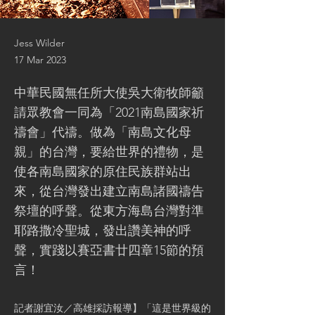
Jess Wilder
17 Mar 2023
中華民國無任所大使吳大衛牧師籲
請眾教會一同為「2021南島國家祈
禱會」代禱。做為「南島文化母
親」的台灣，要給世界的禮物，是
使各南島國家的原住民族群站出
來，從台灣發出建立南島諸國禱告
祭壇的呼聲。從東方海島台灣對準
耶路撒冷聖城，發出讚美神的呼
聲，實踐以賽亞書廿四章15節的預
言！
記者謝宜汝／高雄採訪報導】「這是世界級的