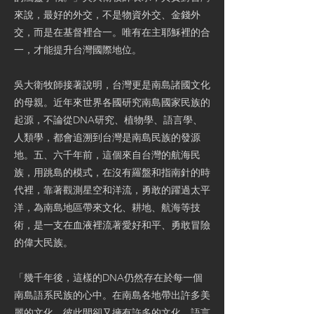
來說，最好的外交，不是物資外交、金錢外
交，而是在基督裡合一。唯有在主耶穌裡的合
一，才能提升台灣國際地位。
吳大衛牧師接著說明，台灣更是南島諸國文化
的母親。近年來世界各國研究南島國家民族的
起源，不論從DNA研究、植物學、語言學、
人類學，都會追溯到台灣是南島民族的發源
地。五、六千年前，這個來自台灣的航海民
族，用跳島的模式，在沒有羅盤和指南針的時
代裡，靠著觀測星空和洋流，勇敢的躍過太平
洋，為南島地區帶來文化、耕地、航海等技
術，是一支在血液裡流著愛好和平、勇敢冒險
的偉大民族。
「幾千年後，這樣的DNA仍然存在於每一個
南島語系民族的心中。在南島各地帶出許多美
麗的文化，彼此間卻又擁有許多的文化、語言