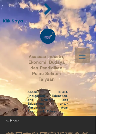
Klik Saya
Asosiasi
Industri,
Ekonomi, Budaya
dan Pendidikan
Pulau Selatan
Taiyuan
Asosiasi IECEC
(Indigenous, Education,
and Children, and
Education) untuk
Masyarakat Adat
Austronesia Taiwan
< Back