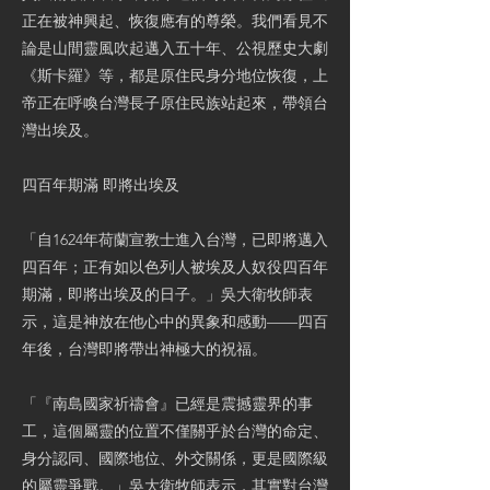
正在被神興起、恢復應有的尊榮。我們看見不
論是山間靈風吹起邁入五十年、公視歷史大劇
《斯卡羅》等，都是原住民身分地位恢復，上
帝正在呼喚台灣長子原住民族站起來，帶領台
灣出埃及。
四百年期滿 即將出埃及
「自1624年荷蘭宣教士進入台灣，已即將邁入
四百年；正有如以色列人被埃及人奴役四百年
期滿，即將出埃及的日子。」吳大衛牧師表
示，這是神放在他心中的異象和感動——四百
年後，台灣即將帶出神極大的祝福。
「『南島國家祈禱會』已經是震撼靈界的事
工，這個屬靈的位置不僅關乎於台灣的命定、
身分認同、國際地位、外交關係，更是國際級
的屬靈爭戰。」吳大衛牧師表示，其實對台灣