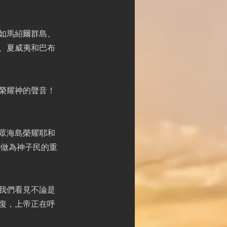
；如馬紹爾群島、
、夏威夷和巴布
榮耀神的聲音！
眾海島榮耀耶和
灣做為神子民的重
我們看見不論是
復，上帝正在呼