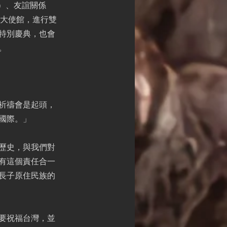
p）、友誼關係
駐台大使館，進行雙
特別慶典，也會
。
祈禱會是起頭，
國際。」
歷史，與我們對
有這個責任合一
長子原住民族的
要祝福台灣，並