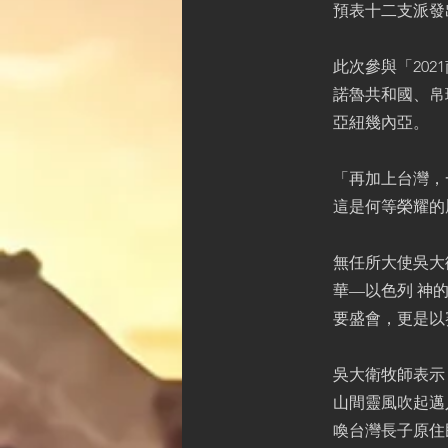
預表十二支派發
此次參與「20
諾魯共和國、帛
亞紐幾內亞。
「再加上台灣，
這是何等榮耀的
無任所大使吳大
華—以色列 神
要盛會，更是以
吳大衛牧師表示
山間靈風吹起邁
喚台灣長子原住