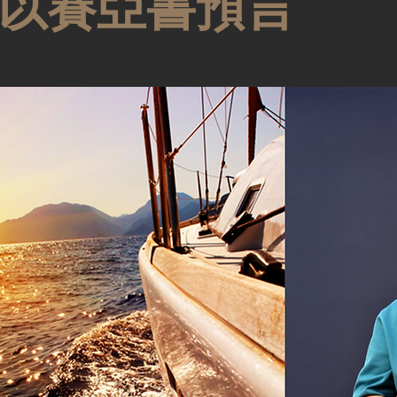
以賽亞書預言