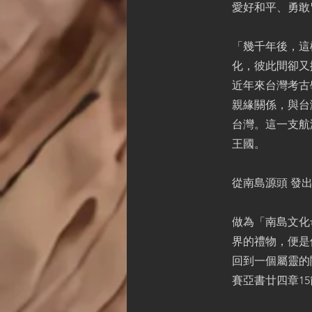
愛好和平、勇敢
「幾千年後，這
化，彼此間卻又
近年來台灣考古
親緣關係，與台
台灣。這一支航
王國。
從南島源頭 發
做為「南島文化
界的禮物，便是
回到一個屬靈的
賽亞書廿四章1