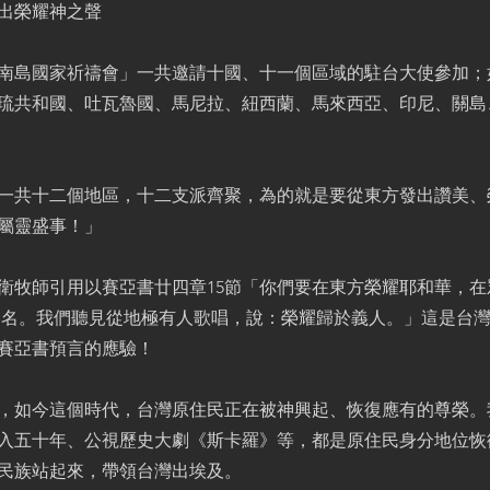
出榮耀神之聲
21南島國家祈禱會」一共邀請十國、十一個區域的駐台大使參加
琉共和國、吐瓦魯國、馬尼拉、紐西蘭、馬來西亞、印尼、關島
一共十二個地區，十二支派齊聚，為的就是要從東方發出讚美、
屬靈盛事！」
衛牧師引用以賽亞書廿四章15節「你們要在東方榮耀耶和華，在
的名。我們聽見從地極有人歌唱，說：榮耀歸於義人。」這是台
賽亞書預言的應驗！
，如今這個時代，台灣原住民正在被神興起、恢復應有的尊榮。
入五十年、公視歷史大劇《斯卡羅》等，都是原住民身分地位恢
民族站起來，帶領台灣出埃及。