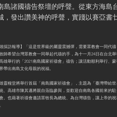
南島諸國禱告祭壇的呼聲。從東方海島
城，發出讚美神的呼聲，實踐以賽亞書廿
雄採訪報導】「這是世界級的屬靈震撼彈，需要眾教會一同代禱
牧師希望台灣眾教會一同舉起代禱的手，為十一月24日在台北舉
在高雄舉行的「2021南島國家祈禱會」禱告；讓活動順利舉行、
界帶出南島文化母親的祝福。
高雄靈糧堂將舉行首屆「南島國家祈禱會」，主題為「臺灣帶給世
統、高雄市陳其邁將親自蒞臨參與，並歡迎自南島各國前來的駐
會。也藉著祈禱會邀請眾牧長為總統、為台灣禱告，讓上帝的祝
。