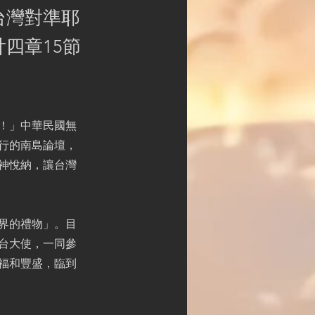
台灣對準耶
四章15節
！」中華民國無
行的南島論壇，
蒙神悅納，讓台灣
界的禮物」。目
台大使，一同參
福和豐盛，臨到