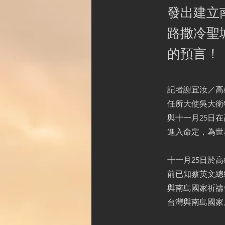
發出建立
路撒冷聖
的預言！
記者謝宜汝／高
任所大使吳大衛
與十一月25日
進入命定，為世
十一月25日於
前已知蔡英文總
與南島國家祈禱
台灣與南島國家