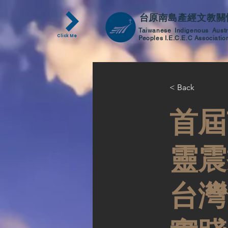
台原南島產經
文教關
Taiwanese Indigenous Aust
Click Me
Peoples I.E.C.E.C Associatio
< Back
首屆
靈震
台灣