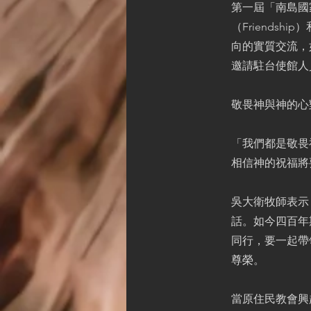
第一屆「南島國家
（Friendsh
向的實質交流，
邀請駐台使館人
敬畏神與神的心
「我們都是敬畏
相信神的祝福將
吳大衛牧師表示
話。如今四百年
同行，要一起帶
尊榮。
當原住民教會興