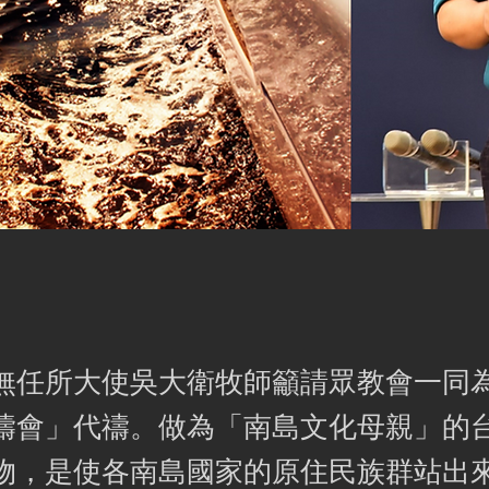
無任所大使吳大衛牧師籲請眾教會一同為「
禱會」代禱。做為「南島文化母親」的
物，是使各南島國家的原住民族群站出