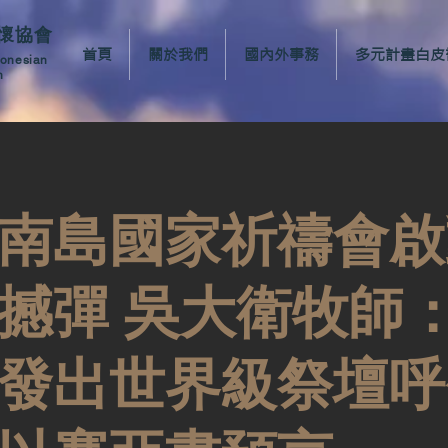
懷協會
首頁
關於我們
國內外事務
多元計畫白皮
ronesian
n
南島國家祈禱會啟
撼彈 吳大衛牧師
發出世界級祭壇呼