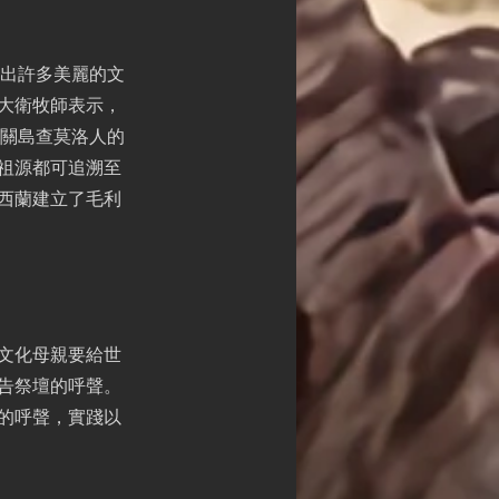
帶出許多美麗的文
大衛牧師表示，
與關島查莫洛人的
祖源都可追溯至
西蘭建立了毛利
文化母親要給世
告祭壇的呼聲。
的呼聲，實踐以