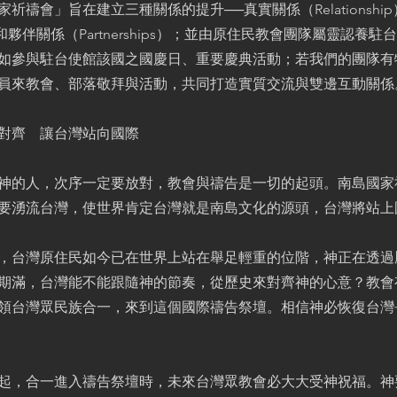
祈禱會」旨在建立三種關係的提升──真實關係（Relationshi
ip）和夥伴關係（Partnerships）；並由原住民教會團隊屬靈認養
如參與駐台使館該國之國慶日、重要慶典活動；若我們的團隊有
員來教會、部落敬拜與活動，共同打造實質交流與雙邊互動關係
對齊 讓台灣站向國際
神的人，次序一定要放對，教會與禱告是一切的起頭。南島國家
要湧流台灣，使世界肯定台灣就是南島文化的源頭，台灣將站上
，台灣原住民如今已在世界上站在舉足輕重的位階，神正在透過
期滿，台灣能不能跟隨神的節奏，從歷史來對齊神的心意？教會
領台灣眾民族合一，來到這個國際禱告祭壇。相信神必恢復台灣
起，合一進入禱告祭壇時，未來台灣眾教會必大大受神祝福。神