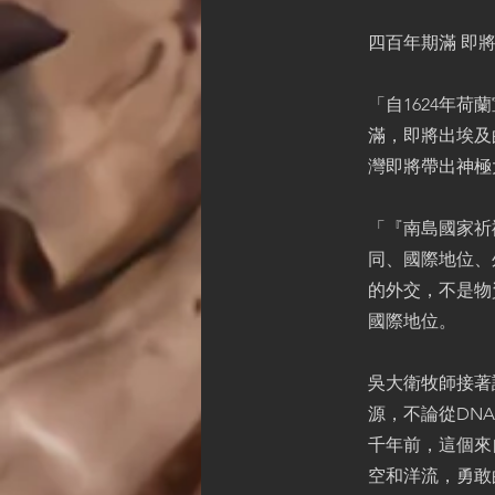
四百年期滿 即
「自1624年
滿，即將出埃及
灣即將帶出神極
「『南島國家祈
同、國際地位、
的外交，不是物
國際地位。
吳大衛牧師接著
源，不論從DN
千年前，這個來
空和洋流，勇敢