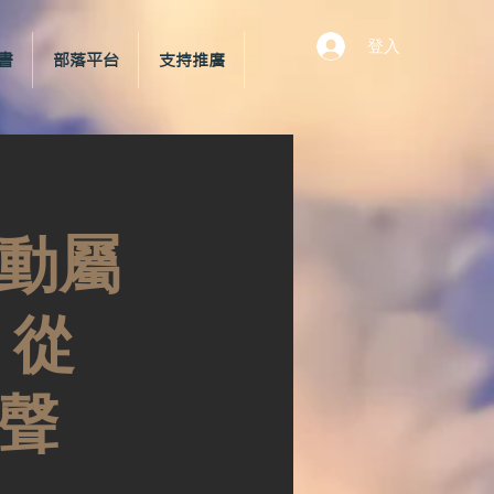
登入
書
部落平台
支持推廣
動屬
：從
聲