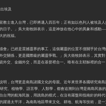
將出埃及
荷蘭宣教士進入台灣，已即將邁入四百年；正有如以色列人被埃及
的日子。」吳大衛牧師表示，這是神放在他心中的異象和感動—
大的祝福。
禱會』已經是震撼靈界的事工，這個屬靈的位置不僅關乎於台灣
外交關係，更是國際級的屬靈爭戰。」吳大衛牧師表示，其實對
資外交、金錢外交，而是在基督裡合一。唯有在主耶穌裡的合一
說明，台灣更是南島諸國文化的母親。近年來世界各國研究南島
A研究、植物學、語言學、人類學，都會追溯到台灣是南島民族
自台灣的航海民族，用跳島的模式，在沒有羅盤和指南針的時代
的躍過太平洋，為南島地區帶來文化、耕地、航海等技術，是一