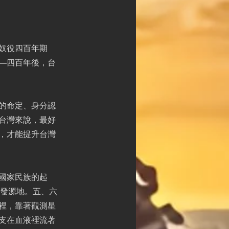
人奴役四百年期
—四百年後，台
的命定、身分認
台灣來說，最好
，才能提升台灣
國家民族的起
的發源地。五、六
裡，靠著觀測星
支在血液裡流著