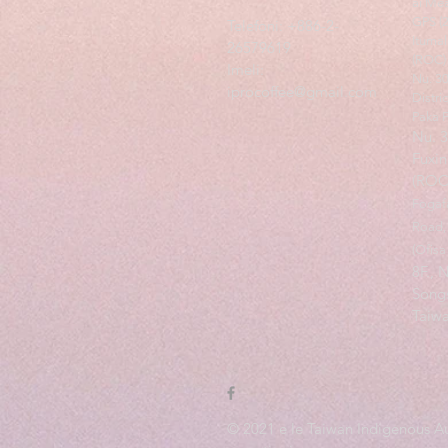
ai Me
GPS (
Telefoni: +886-2-
Itumal
26579619
(ROC)
Imeli:
Nu. 3
iprocoffee@gmail.com
Distri
Paka 
Nu. 
Fuxin
(ROC
Fogafa
Road, 
(Ofisa
8F., 
Songs
Taiw
© 2021 e le Taiwan Indigenous Au