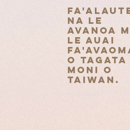
Fa'alaut
na le
avanoa 
le auai
fa'avaom
o tagata
moni o
Taiwan.
11/06/2021