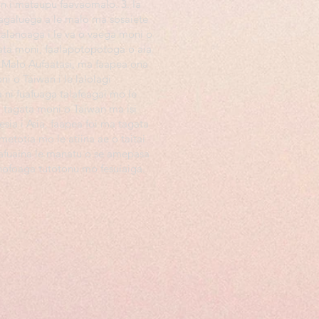
n i mataupu faavaomalo. 3. Ia
agaluega a le malo ma sosaiete
 talanoaga i le va o vaega moni o
ta moni, faalapotopotoga o aia
ma Malo Aufaatasi, ma faapea ona
oni o Taiwan i le lalolagi
a ni fuafuaga talafeagai mo le
 o tagata moni o Taiwan ma isi
esia i Asia, faapea foi ma tagata
metotia mo le atiina ae o taitai
afuaina le manatu o se amepasa
nofoaga tutotonu mo fesuiaiga.