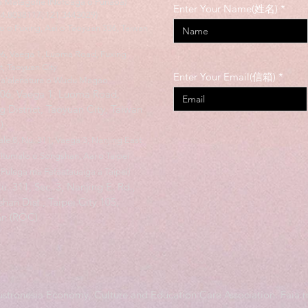
a Matagofie (Nofoaga o Punaoa)
Enter Your Name(姓名)
24.8038117, 121.3443029)
o o Fuxing, Aai o Taoyuan 336, Taiwan
06, Vaega 1, Luoma Road, Fuxing
ct, Taoyuan City
Enter Your Email(信箱)
Fa'alenatura o Wudu Magao
306, Vaega 1, Luoma Road,
g District, Taoyuan City, Taiwan
)
le 8, Nu. 311, Vaega 3, Nanjing East
Itumalo o Songshan, Aai o Taipei
 Pulega ma Fefaatauaiga a Taipei)
Nu. 311, Sec. 3, Nanjing E. Rd.,
han Dist., Taipei City 105,
an (ROC)
stronesia Economy, Culture and Education Care Association. Faia m