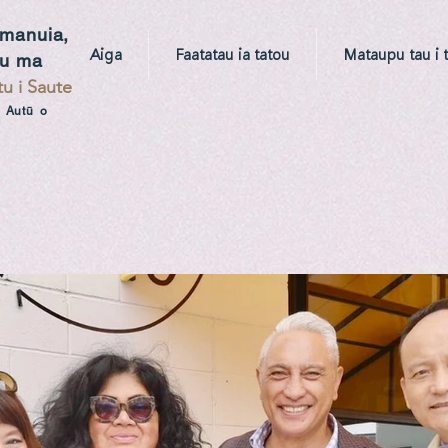
amanuia,
Aiga
Faatatau ia tatou
Mataupu tau i 
u ma
tu i Saute
 Autū o