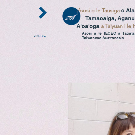
Asosi o le Tausiga
o Al
Tamaoaiga,
Aganu
A'oa'oga
a Taiyuan i le I
Asosi a le IECEC a Tagata
Kiliki A'u
Taiwanese Austronesia