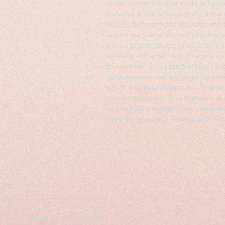
vaega eseese a tagata moni o Taiwa
tuufaatasia auala faavaomalo a mat
lautele, faafaigofieina fesuiaiga ma
Taiwan ma vaega faavaomalo a taga
tatau a tagata, isi vaega lautele, 
faaleleia atili ai le vaaia o tagata m
faavaomalo. 4. Ia saunia ni taiala m
galulue faatasi ma fesuiaiga i le va
tagata e tautala i le gagana Austron
moni faavaomalo. 5. Ia fautuaina ni 
faavaomalo a tagata moni, ma ia fu
moni ma le avanoa e faatuina ai se 
Faafesootai matou:
, Auala 16, Auala Xikou, Nu'u o Zeren,
o o Fuxing, Itumalo o Taoyuan, A'ai o
n -- Kiraer B&B & Nofoaga e Tolauapi