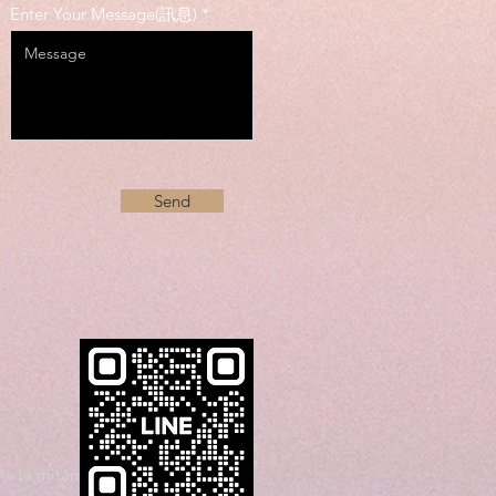
Enter Your Message(訊息)
Send
a le mitamita faatasi ma le