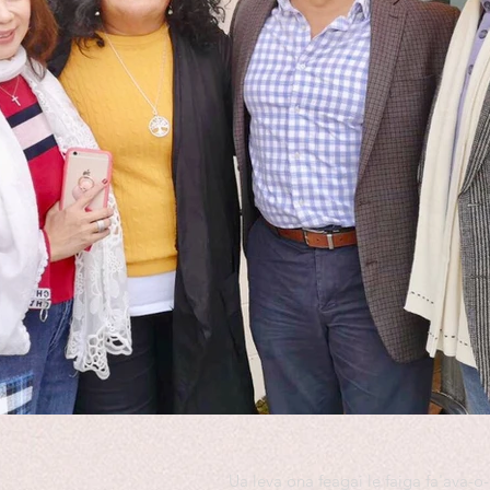
Ua leva ona feagai le faiga fa'ava-o