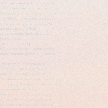
na fa'amoemoeina e le malo o Saina.
-malo ua leva ona i ai, o le auai
e fa'aalia o le naunauta'iga malosi
i le lalolagi fa'avaomalo i ana lava
o-malo a le malo. O faiga fa'ava-
 ma faiga fa'ava-o-malo
 tau tamaoaiga, ma faiga fa'ava-o-
ia e fa mo le fa'atinoina o lenei
o-malo, e le o ni polofiti, ma
) e ta'ita'ia e le sosaiete lautele
amafa i taumafaiga fa'ava-o-malo a
pu ma mataupu faavaomalo a
ufaatasia i totonu o le Taiwan
mafaufau le faalapotopotoga i le
le Galulue Faatasi ma Fesuiaiga a
au ona aofia ai faalapotopotoga
 se faavae mo fesuiaiga
tagata moni. O ona sini autu o: 1.
esuiaiga i le va o vaega eseese a
ia sootaga ma fesuiaiga i le va o