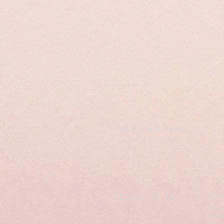
Toe foʻi i le Portfolio
FESOOTAI MAI:
Nu. 29
Itumal
Taoyua