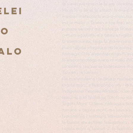
fa'alavelave ona o le fa'asa'olotoi
elei
Ina ia fo'ia lenei fa'afitauli fa'ava-o
malosi i mataupu fa'ava-o-malo ma l
ma le mafai o Taiwan e toe foa'i atu 
mo
punaoa ua avea ma fuafuaga fa'ava-
o-malo agaalofa, aia tatau a tagata
fa'atemokalasi, faiga fa'ava-o-malo
malo tagata-i-tagata o itu fa'apitoa 
alo
fuafuaga. O fa'alapotopotoga fa'ava-
fa'alapotopotoga e le o ni malo (NGO
ua sauni e tau'ave se tiutetauave m
Taiwan i le lumana'i.
I le malamalama i le tāua o matau
tagata moni, e faaopoopo atu i le tu
Indigenous Peoples Alliance, o loo 
faatuina o se Nofoaga Tutotonu mo 
Tagata Moni. O lenei nofoaga e tat
tumaoti a tagata moni, ma fausia ai
faavaomalo i mataupu faavaomalo a 
Ia faasoa atu aafiaga faavaomalo i f
tagata moni o Taiwan. 2. Ia faamalos