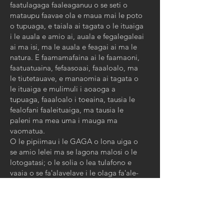
faatulagaga faaleaganuu o se seti o
mataupu faavae ola e maua mai le poto
o tupuaga, e taiala ai tagata o le ituaiga
i le auala e amio ai, auala e fegalegaleai
ai ma isi, ma le auala e feagai ai ma le
natura. E faamamafaina ai le faamaoni,
faatuatuaina, fefaasoaai, faaaloalo, ma
le tiutetauave, e manaomia ai tagata o
le ituaiga e mulimuli i aoaoga a
tupuaga, faaaloalo i toeaina, tausia le
fealofani faaleituaiga, ma tausia le
paleni ma mea uma i mauga ma
vaomatua.
O le pipiimau i le GAGA o lona uiga o
se amio lelei ma se lagona malosi o le
lotogatasi; o le solia o lea tulafono e
vaaia o se faʻalavelave i le olaga faʻale-
aganuʻu. Mo tagata Atayal, o le GAGA
o se mea taua i le olaga ma o se
malosiaga faaleagaga taua mo le
faʻasoaina atu o la latou aganuʻu i