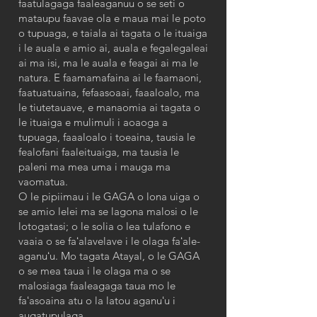
faatulagaga faaleaganuu o se seti o
mataupu faavae ola e maua mai le poto
o tupuaga, e taiala ai tagata o le ituaiga
i le auala e amio ai, auala e fegalegaleai
ai ma isi, ma le auala e feagai ai ma le
natura. E faamamafaina ai le faamaoni,
faatuatuaina, fefaasoaai, faaaloalo, ma
le tiutetauave, e manaomia ai tagata o
le ituaiga e mulimuli i aoaoga a
tupuaga, faaaloalo i toeaina, tausia le
fealofani faaleituaiga, ma tausia le
paleni ma mea uma i mauga ma
vaomatua.
O le pipiimau i le GAGA o lona uiga o
se amio lelei ma se lagona malosi o le
lotogatasi; o le solia o lea tulafono e
vaaia o se faʻalavelave i le olaga faʻale-
aganuʻu. Mo tagata Atayal, o le GAGA
o se mea taua i le olaga ma o se
malosiaga faaleagaga taua mo le
faʻasoaina atu o la latou aganuʻu i
augatupulaga.