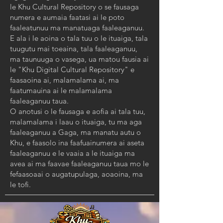
le Khu Cultural Repository o se fausaga
numera e aumaia faatasi ai le poto
faaleatunuu ma manatuaga faaleaganuu.
E ala i le aoina o tala tuu o le ituaiga, tala
tuugutu mai toeaina, tala faaleaganuu,
ma taunuuga o vasega, ua matou fausia ai
le "Khu Digital Cultural Repository" e
faasaoina ai, malamalama ai, ma
faatumauina ai le malamalama
faaleaganuu taua.
O anotusi o le fausaga e aofia ai tala tuu,
malamalama i laau o ituaiga, tu ma aga
faaleaganuu a Gaga, ma manatu autu o
Khu, e faasolo ina faafuainumera ai aseta
faaleaganuu e le vaaia a le ituaiga ma
avea ai ma faavae faaleaganuu taua mo le
fefaasoaai o augatupulaga, aoaoina, ma
le tofi.