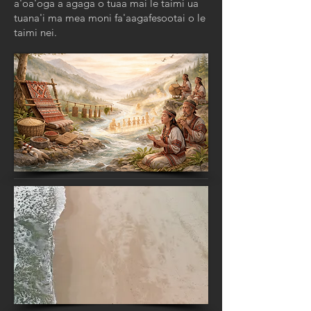
a'oa'oga a agaga o tuaa mai le taimi ua
tuana'i ma mea moni fa'aagafesootai o le
taimi nei.