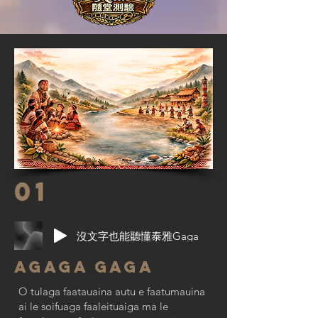
01
沒文字也能聽懂泰雅Gaga
Agaga Gaga
O tulaga faatauaina autu e faatumauina
ai le soifuaga faaleituaiga ma le