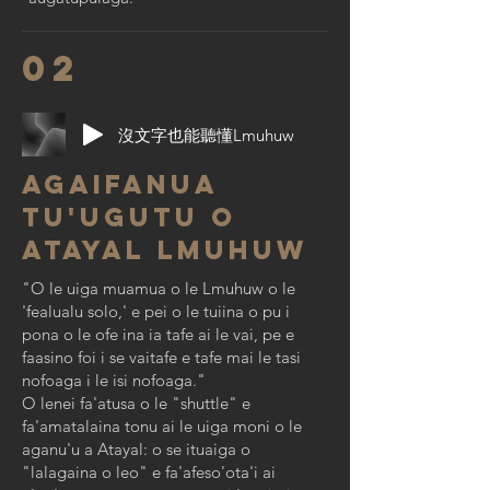
02
沒文字也能聽懂Lmuhuw
Agaifanua
tu'ugutu o
Atayal Lmuhuw
"O le uiga muamua o le Lmuhuw o le
'fealualu solo,' e pei o le tuiina o pu i
pona o le ofe ina ia tafe ai le vai, pe e
faasino foi i se vaitafe e tafe mai le tasi
nofoaga i le isi nofoaga."
O lenei fa'atusa o le "shuttle" e
fa'amatalaina tonu ai le uiga moni o le
aganu'u a Atayal: o se ituaiga o
"lalagaina o leo" e fa'afeso'ota'i ai