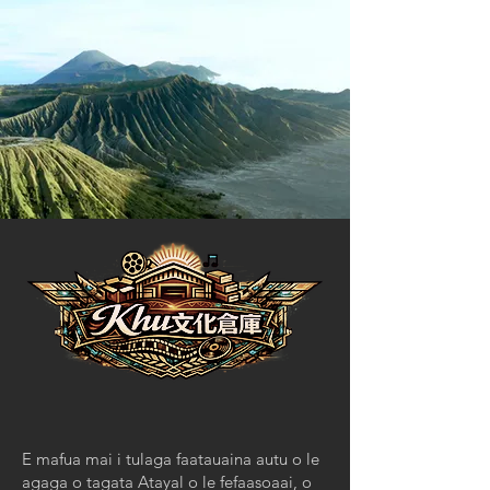
E mafua mai i tulaga faatauaina autu o le
agaga o tagata Atayal o le fefaasoaai, o