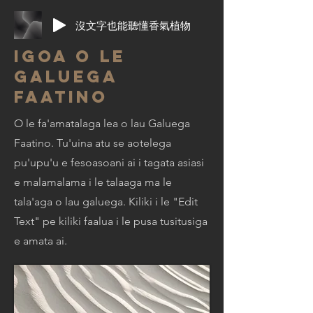
沒文字也能聽懂香氣植物
Igoa o le
Galuega
Faatino
O le fa'amatalaga lea o lau Galuega
Faatino. Tu'uina atu se aotelega
pu'upu'u e fesoasoani ai i tagata asiasi
e malamalama i le talaaga ma le
tala'aga o lau galuega. Kiliki i le "Edit
Text" pe kiliki faalua i le pusa tusitusiga
e amata ai.