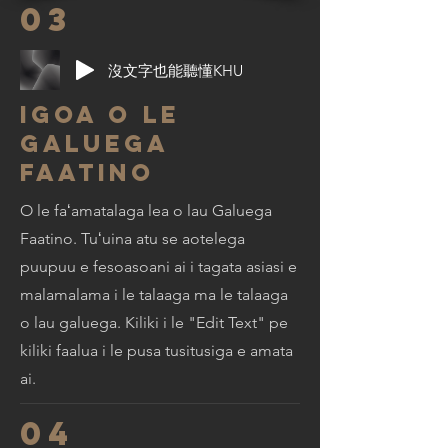
03
沒文字也能聽懂KHU
Igoa o le
Galuega
Faatino
O le faʻamatalaga lea o lau Galuega
Faatino. Tuʻuina atu se aotelega
puupuu e fesoasoani ai i tagata asiasi e
malamalama i le talaaga ma le talaaga
o lau galuega. Kiliki i le "Edit Text" pe
kiliki faalua i le pusa tusitusiga e amata
ai.
04