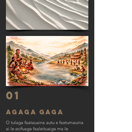
01
Agaga Gaga
O tulaga faatauaina autu e faatumauina
ai le soifuaga faaleituaiga ma le