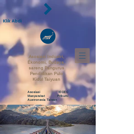
Klik Abdi
Asosiasi Industri,
Ékonomi, Budaya,
sareng Pangurus
Pendidikan
Pulo
Kidul Taiyuan
Asosiasi IECEC
Masyarakat Pribumi
Austronesia Taiwan