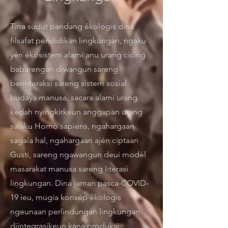
Tina sudut pandang ékologis dina
filsafat pendidikan lingkungan, ngaku
yén ékosistem alami anu urang cicing
babarengan diwangun sareng
berinteraksi sareng sistem sosial
budaya manusa, sacara alami urang
kedah nyingkirkeun anggapan urang
salaku Homo sapiens, ngahargaan
sagala hal, ngahargaan ajén ciptaan
Gusti, sareng ngawangun deui modél
masarakat manusa sareng literasi
lingkungan. Dina jaman pasca-COVID-
19 ieu, mugia konsép ékologis
ngeunaan perlindungan lingkungan
diintegrasikeun kana produksi,