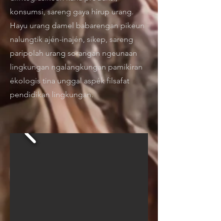
konsumsi, sareng gaya hirup urang.
Hayu urang damel babarengan pikeun
nalungtik ajén-inajén, sikep, sareng
paripolah urang sorangan ngeunaan
lingkungan ngalangkungan pamikiran
ékologis tina unggal aspék filsafat
pendidikan lingkungan.