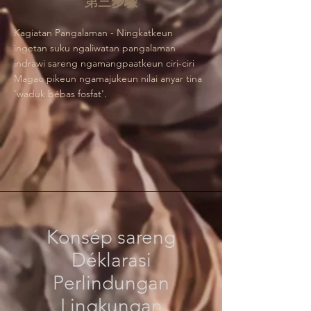
第三步驟
Kagiatan Pangalaman - Ningkatkeun
ingetan suku ngaliwatan pangalaman
indrawi sareng ngamangpaatkeun ciri-ciri
Magao pikeun ngamajukeun nilai anyar tina
'waduk bébas fosfat'.
Konsép sareng
Déklarasi
Perlindungan
Lingkungan