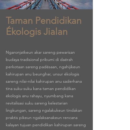
Taman Pendidikan
Ékologis Jialan
Ngaronjatkeun akar sareng pewarisan
budaya tradisional pribumi di daérah
perkotaan sareng padésaan, ngahijikeun
kahirupan anu beunghar, unsur ékologis
sareng nilai-nilai kahirupan anu saderhana
tina suku-suku kana taman pendidikan
ékologis anu rahayu, nyumbang kana
revitalisasi suku sareng kelestarian
lingkungan, sareng ngalakukeun tindakan
praktis pikeun ngalaksanakeun rencana
kalayan tujuan pendidikan kahirupan sareng