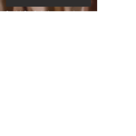
Pituduh Biro Perlindungan Lingkungan
Pamaréntah Kota Taoyuan
HUBUNGI:
Telp:
+886-2-26579619
Surélék:
iprocoffee@gmail.com
No. 29, Jalur 16, Jalan Xikou, Désa Zeren,
Distrik Fuxing, Distrik Taoyuan, Kota Taoyuan
-- Kiraer B&B & Area Perkemahan Tempat
Wisata (Situs Tautan Sumber Daya)
GPS
(24.8038117
,
121.3443029)
Distrik Fuxing, Kota Taoyuan 336, Taiwan
(ROC)
No. 306, Bagian 1, Jalan Luoma, Distrik
Fuxing, Kota Taoyuan
Taman Ékologi Wudu Magao
No. 306, Bagian 1, Jalan Luoma, Distrik
Fuxing, Kota Taoyuan, Taiwan (ROC)