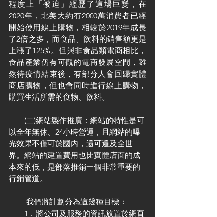
程度上「被迫」經歷了這場巨變，在
2020年，北美大約有2000萬消費者已經
開始使用線上購物，相較於2019年成長
了2倍之多，而食品、飲料的銷售額更是
上漲了125%。但與非食品類電商相比，
食品產業仍有可觀的電商發展空間，雖
然待疫情結束後，有部分人會回歸實體
商店購物，但也會同時進行線上購物，
購買生活所需的食物、飲料。
　　(二)網站製作推廣：網站的特性是可
以全年無休、24小時營運，且網站的曝
光效果不僅可於國內，還可遍及全世
界。網站的建置費用也比實體店面的成
本來的低，是部落推銷一個非常重要的
行銷管道。
　　 我們將計劃分為這幾種目標：
　　1．將公司及服務的資訊放置於網頁