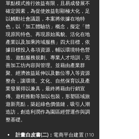
單點模式推行效益有限，且易成發展不
確定因素，為促使效益彰顯極大化，足
以觸動社會議題，本案將依據在地特
色，以「加工體驗坊」概念，擬定「體
現原民特色、再現原始風貌、活化在地
產業以及加乘跨域服務」四大目標，依
據目標投入各項資源，輔以環境特色營
造、遊點服務規劃、專業人才培訓，完
善加工坊內容與管理。並藉由產業群
聚、經濟效益延伸以及數位導入等資源
整合，讓環境、文化、自然保育以及產
業發展得以兼具，最終將藉由行銷宣
傳、遊程推動等加以包裝，形塑區域旅
遊新亮點，築起綠色價值鏈，吸引人潮
造訪，創造利潤作為園區經營運作與調
整基礎。
計畫白皮書(二)：
電商平台建置 (110