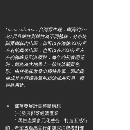
Litsea cubeba，台灣原生種，樹高約2～
3公尺且雌性與雄性為不同植株，分布於
闊葉樹林內山區，你可以在海拔300公尺
左右的烏來山區，也可以在2000公尺左
右的梅峰見到其蹤跡；每年約初春開花
時，總能為大地畫上一抹淡淡鵝黃色
彩。由於整株散發出獨特香氣，因此提
煉成具有檸檬香氣的精油成為它另一種
特殊用途。
部落發展計畫整體構想
　　(一)發展部落經濟產業：
　　1.馬告產業多元化整合：打造五感行
銷，希望透過感官行銷加深消費者對部