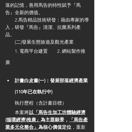
落的記憶，善用馬告的特性賦予『馬
告』全新的價值。
　　2.馬告精品技術研發：藉由專家的導
入，研發『馬告』清潔、抗菌系列產
品。
　　(二)發展生態旅遊及觀光產業
　　1. 電商平台建置　　2. 網站製作推
廣
計畫白皮書(一)：發展部落經濟產業 
(110年已在執行中)
　　執行歷程（含計畫目標）
　　本案將
以「馬告生加工坊體驗經濟
(循環經濟)推廣」
為主題願景，
「馬告產
業多元化整合」
為核心價值定位
，重新