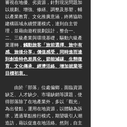
審視在地優、劣資源，針對現況問題加
以規劃、增強、修繕、調整及形塑，輔
以產業教育、文化推廣意涵，終將協助
建構區域永續營運模式，達到自主管
理，並藉由遊程規劃設計，整合一、
二、三級產業與環境基礎，驅動六級產
業運轉，
觸動旅客「旅前選擇、旅中有
感、旅後分享」價值感受，同時進而達
到創造特色差異化，節能減碳、生態復
育、文化傳承、經濟活絡、增加就業等
目標初衷。
　　由於「部落」位處偏鄉，面臨資源
缺乏、人才缺少、市場缺銷等課題，使
得部落除了在地產業外，多以「觀光」
為出發點，運用在地資源，以體驗為訴
求，透過單點推行模式，期望吸引人潮
造訪，藉以促進在地活絡。然則，自主