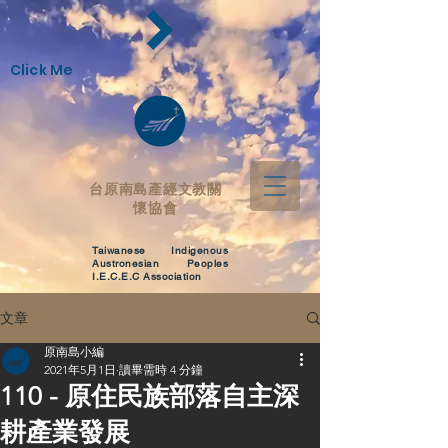
Click Me
台原南島產經
文教關
懷協會
Taiwanese Indigenous
Austronesian Peoples
I.E.C.E.C Association
文章
原南島小編
2021年5月1日
讀畢需時 4 分鐘
110 - 原住民族部落自主深
耕產業發展