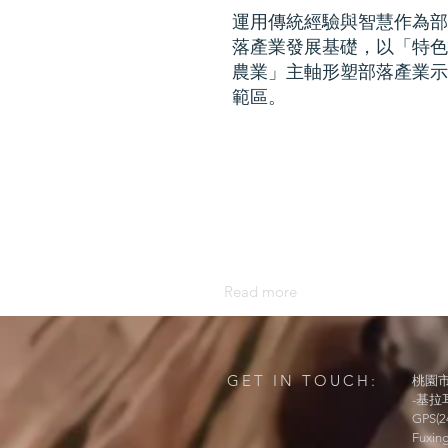
運用傳統經驗與智慧作為部
落產業發展基礎，以「特色
農業」主軸形塑部落產業示
範區。
Read more
GET IN TOUCH:
桃園市
-基拉
GPS(2
Fuxing