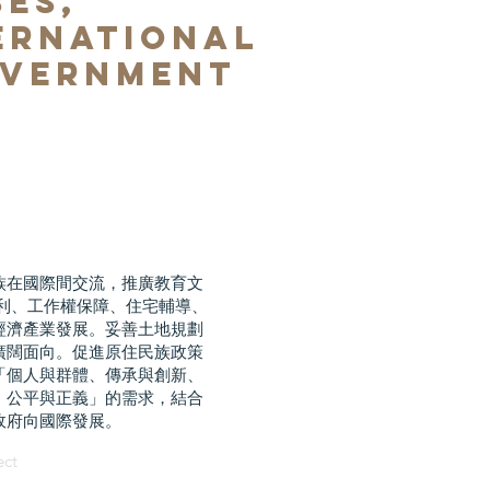
bes,
ernational
overnment
族在國際間交流，推廣教育文
福利、工作權保障、住宅輔導、
經濟產業發展。妥善土地規劃
廣闊面向。促進原住民族政策
「個人與群體、傳承與創新、
、公平與正義」的需求，結合
政府向國際發展。
ect