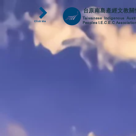
台原南島產經
文教關
Taiwanese Indigenous Aust
Click Me
Peoples I.E.C.E.C Associatio