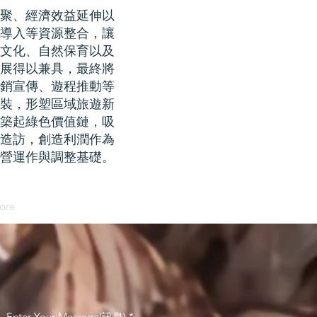
聚、經濟效益延伸以
導入等資源整合，讓
文化、自然保育以及
展得以兼具，最終將
銷宣傳、遊程推動等
裝，形塑區域旅遊新
築起綠色價值鏈，吸
造訪，創造利潤作為
營運作與調整基礎。
ore
Enter Your Message(訊息)