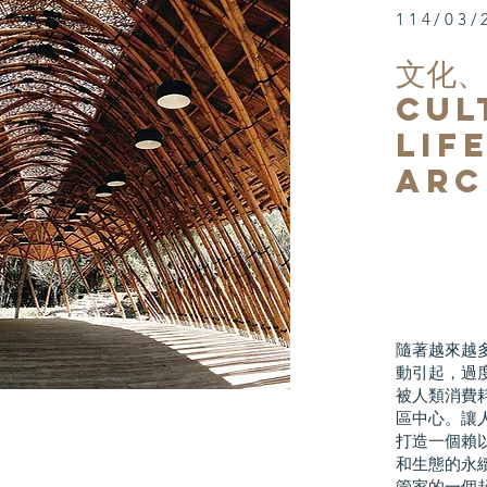
114/03/
​文化
Cul
life
arc
隨著越來越
動引起，過
被人類消費
區中心。讓
打造一個賴
和生態的永
管家的一個