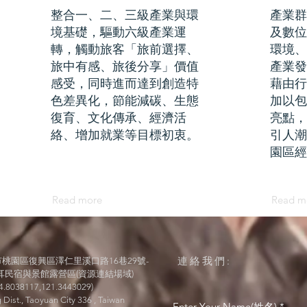
整合一、二、三級產業與環
產業群
境基礎，驅動六級產業運
及數位
轉，觸動旅客「旅前選擇、
環境、
旅中有感、旅後分享」價值
產業發
感受，同時進而達到創造特
藉由行
色差異化，節能減碳、生態
加以包
復育、文化傳承、經濟活
亮點，
絡、增加就業等目標初衷。
引人潮
園區經
Read more
Read m
連絡我們:
桃園區復興區澤仁里溪口路16巷29號-
耳民宿與景館露營區(資源連結場域)
4.8038117,121.3443029)
 Dist., Taoyuan City 336 , Taiwan
Enter Your Name(姓名)