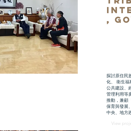
Tri
Int
, g
探討原住民
化、 衛生
公共建設、
管理利用等
推動，兼顧
保育與發展
中央、地方
View proj