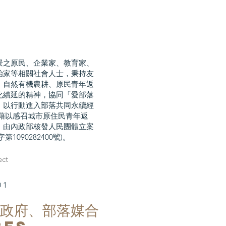
景之原民、企業家、教育家、
治家等相關社會人士，秉持友
、自然有機農耕、原民青年返
化續延的精神，協同「愛部落
，以行動進入部落共同永續經
,藉以感召城市原住民青年返
，由內政部核發人民團體立案
第1090282400號)。
ect
01
政府
、
部落
媒合