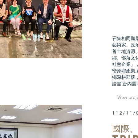
召集相同願
藝術家、政
善土地資源
鄉、部落文
社會企業」
巒原鄉產業
鄉深耕部落
證書(台內團字
View proj
112/11/
國際
、