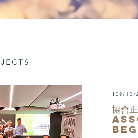
OJECTS
109/10/
協會正
ass
​Be