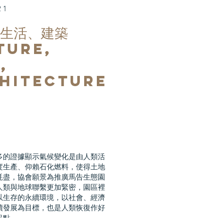
21
、生活、建築
ture,
,
hitecture
多的證據顯示氣候變化是由人類活
度生產、仰賴石化燃料，使得土地
耗盡，協會願景為推廣馬告生態園
人類與地球聯繫更加緊密，園區裡
以生存的永續環境，以社會、經濟
續發展為目標，也是人類恢復作好
起點。